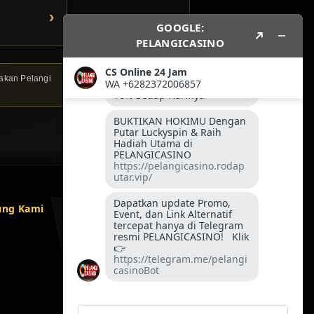
›
akan Pelangi
ng Kami