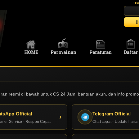
Us
D
HOME
Permainan
Peraturan
Daftar
luran resmi di bawah untuk CS 24 Jam, bantuan akun, dan info promo
tsApp Official
Telegram Official
›
omer Service - Respon Cepat
Chat cepat - Update haria