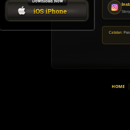
Inst
Story
Catatan:
Past
HOME