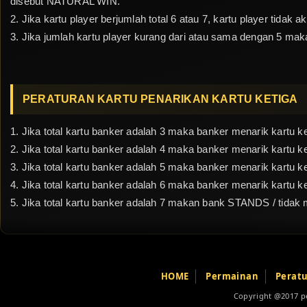
disebut NATURAL WIN.
2. Jika kartu player berjumlah total 6 atau 7, kartu player tidak aka
3. Jika jumlah kartu player kurang dari atau sama dengan 5 maka 
PERATURAN KARTU PENARIKAN KARTU KETIGA
1. Jika total kartu banker adalah 3 maka banker menarik kartu ket
2. Jika total kartu banker adalah 4 maka banker menarik kartu ket
3. Jika total kartu banker adalah 5 maka banker menarik kartu ket
4. Jika total kartu banker adalah 6 maka banker menarik kartu ket
5. Jika total kartu banker adalah 7 makan bank STANDS / tidak m
HOME
Permainan
Perat
Copyright @2017 pe