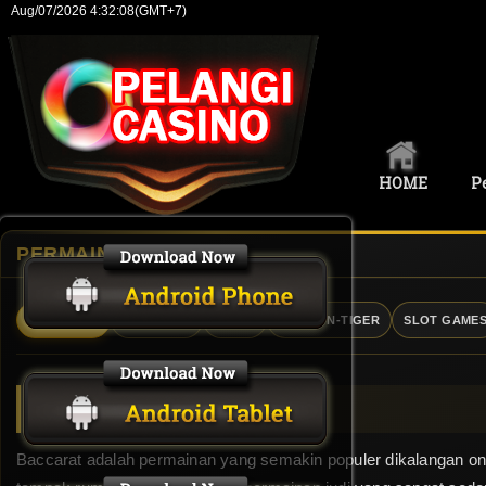
Aug/07/2026 4:32:08(GMT+7)
HOME
P
PERMAINAN
BACCARAT
ROULETTE
SICBO
DRAGON-TIGER
SLOT GAME
DASAR PERMAINAN BACCARAT
Baccarat adalah permainan yang semakin populer dikalangan onl